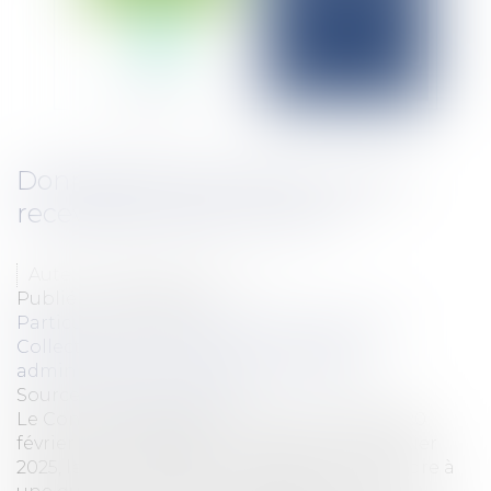
Données personnelles : qui est
recevable à saisir la CNIL ?
Auteur : BAIKOFF Stéphane
Publié le :
28/04/2025
Particuliers
/
Consommation
/
Procédures
Collectivités
/
Contentieux
/
Tribunal
administratif/ Procédure administrative
Source :
www.eurojuris.fr
Le Conseil d’État répond dans un arrêt du 20
février 2025, n°493843. Le contexte : En février
2025, le Conseil d’État a été amené à répondre à