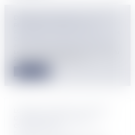
DONNÉES PERSONNELLES : QUI EST
RECEVABLE À SAISIR LA CNIL ?
Particuliers
/
Consommation
/
Procédures
Collectivités
/
Contentieux
/
Tribunal
administratif/ Procédure administrative
Le Conseil d’État répond dans un arrêt du
20 février 2025, n°493843. Le c...
Lire la suite
LORSQUE L’ASSISTANT À MAÎTRISE
D’OUVRAGE (AMO) DEVIENT
CONSTRUCTEUR
Entreprises
/
Gestion de l'entreprise
/