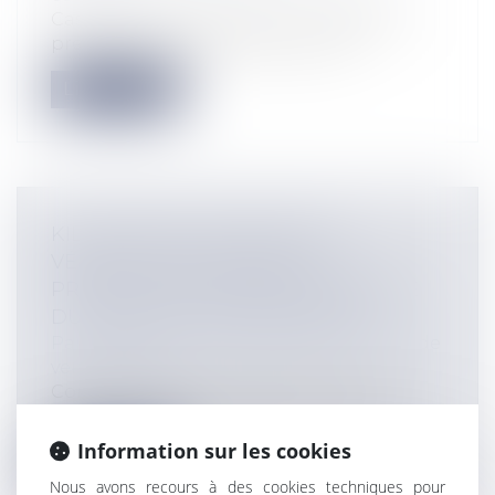
Cass. crim., 18 mars 2025, n° 24-80.661 Un
prévenu avait été condamné par...
Lire la suite
KILOMÉTRAGE INCERTAIN DU
VÉHICULE D’OCCASION ET
PRÉSOMPTION DE RESPONSABILITÉ
DU VENDEUR PROFESSIONNEL
Particuliers
/
Consommation
/
Contrats de
vente / Prêts
Conformément à l’article 1147 ancien
(désormais 1231-1) du code civil « Le dé...
Information sur les cookies
Lire la suite
Nous avons recours à des cookies techniques pour