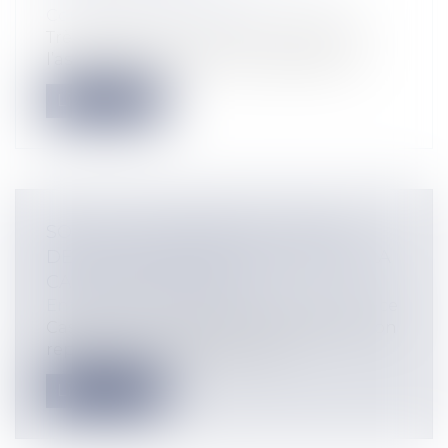
Construction Immobilier
Très longtemps, il a été considéré que
l’assistant à maîtrise d’ouvrage (AMO)...
Lire la suite
SOUS-CAUTIONNEMENT : PAS DE
DEVOIR DE MISE EN GARDE POUR LA
CAUTION PRINCIPALE
Entreprises
/
Finances
/
Banque et finance
Cass. com., 2 avril 2025, n° 23-22.311 Peut-on
reprocher à une caution pro...
Lire la suite