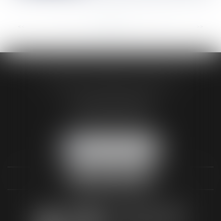
<<
<
...
32
33
34
35
36
37
38
...
>
>>
AUDREY HAMELIN AVOCATS
3 Rue Paul RENOUARD
41018 BLOIS CEDEX
Tél :
02 54 74 03 18
NOUS LOCALISER