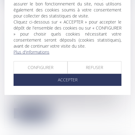
assurer le bon fonctionnement du site, nous utilisons
également des cookies soumis à votre consentement
pour collecter des statistiques de visite.
Cliquez ci-dessous sur « ACCEPTER » pour accepter le
dépôt de l'ensemble des cookies ou sur « CONFIGURER
LE CONSEIL D’ÉTAT VALIDE LE DÉCRET
» pour choisir quels cookies nécessitant votre
SUR LA PRÉSOMPTION DE DÉMISSION
consentement seront déposés (cookies statistiques),
ET ENCADRE SON APPLICATION :
avant de continuer votre visite du site.
Plus d'informations
ÉCLAIRAGES SUR LA FAQ ( FOIRE AUX
QUESTIONS) MINISTÉRIELLE RETIRÉE
CONFIGURER
REFUSER
Particuliers
/
Emploi
/
Licenciements /
Démission
ACCEPTER
Entreprises
/
Ressources humaines
/
Discipline et licenciement
Par une décision du 18 décembre 2024
(CE, 1re et 4e chambres réunies, n°47364...
Lire la suite