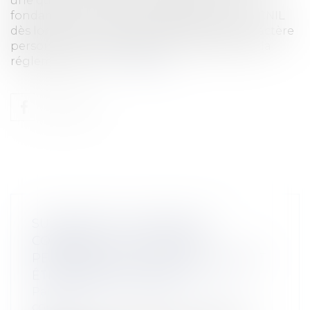
une question simple en apparence, mais
fondamentale : qui est recevable à saisir la CNIL
dès lors qu’un traitement de données à caractère
personnel est susceptible de contrevenir à la
réglementatio...
Lire la suite
SUSPENSION DU PERMIS DE
CONDUIRE : LA SITUATION
PERSONNELLE DE L’INTÉRESSÉ DOIT
ÊTRE PRISE EN COMPTE
Particuliers
/
Civil / Pénal
/
Permis de
conduire