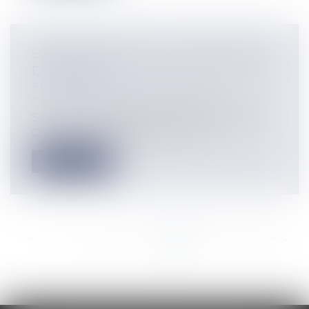
SOCIÉTÉS VITICOLES: LA RÉVOCATION
DU GÉRANT
Entreprises
/
Gestion de l'entreprise
/
Communication et vie sociale
Selon les dispositions de l’article 1851 du
Code Civil, sauf dispositions con...
Lire la suite
<<
<
...
463
464
465
466
467
468
469
...
>
>>