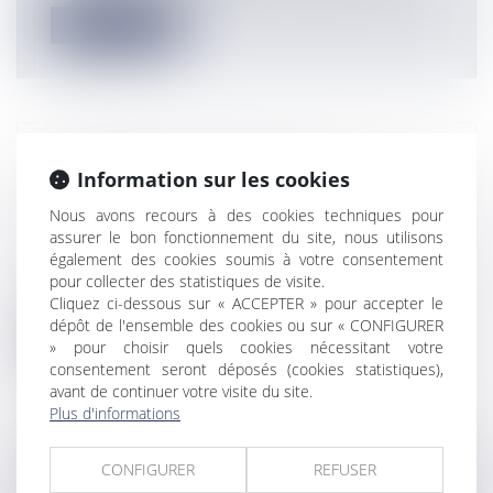
Lire la suite
PROMESSE DE VENTE SOUS
Information sur les cookies
CONDITION
Nous avons recours à des cookies techniques pour
Particuliers
/
Patrimoine
/
Immobilier /
assurer le bon fonctionnement du site, nous utilisons
Logement
également des cookies soumis à votre consentement
Cet acte, s’il peut paraître anodin parce
pour collecter des statistiques de visite.
souvent signé dans l’urgence pour n...
Cliquez ci-dessous sur « ACCEPTER » pour accepter le
dépôt de l'ensemble des cookies ou sur « CONFIGURER
Lire la suite
» pour choisir quels cookies nécessitant votre
consentement seront déposés (cookies statistiques),
avant de continuer votre visite du site.
Plus d'informations
CONFIGURER
REFUSER
LA FIN DE GÉRANCE DANS UNE