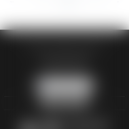
<<
<
...
317
318
319
320
321
322
323
...
>
>>
AUDREY HAMELIN AVOCATS
3 Rue Paul RENOUARD
41018 BLOIS CEDEX
Tél :
02 54 74 03 18
NOUS LOCALISER