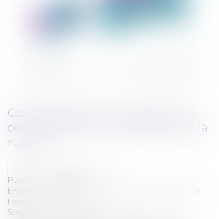
Contrepartie de la clause de non-
concurrence et circonstances de la
rupture
Auteur : LAVERNE Christelle
Publié le :
06/02/2018
Entreprises
/
Ressources humaines
/
Contrat de
travail
Source :
www.eurojuris.fr