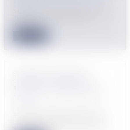
Démission
Si l'employeur a malencontreusement ou
même volontairement fondé le
licenciem...
Lire la suite
SUSPENSION DU PERMIS DE
CONDUIRE : LE PRÉFET DOIT
RESPECTER LE CONTRADICTOIRE
Particuliers
/
Civil / Pénal
/
Permis de
conduire
Collectivités
/
Contentieux
/
Tribunal
administratif/ Procédure administrative
Le préfet qui entend prendre, après
expiration du délai de 72 heures de la ré...