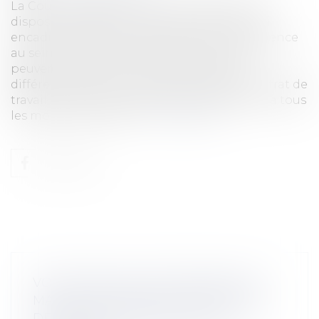
La Cour de Cassation vient de juger que les
dispositions de la convention collective, qui
encadrent parfois la clause de non-concurrence
au sein de certaines branches d’activité, ne
peuvent pas prévoir une indemnisation
différente selon le mode de rupture du contrat de
travail, en sorte qu’elles doivent s’appliquer à tous
les modes de rupture....
Lire la suite
VOUS ÊTES SOLLICITÉ PAR SMS OU
MAIL EN DEHORS DE VOTRE TEMPS
DE TRAVAIL ? DEMANDEZ DES