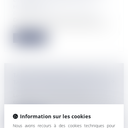
HEURES SUP’ !
Particuliers
/
Emploi
/
Contrat de travail
Des sollicitations professionnelles
régulières en dehors du temps de travail...
Lire la suite
TAXE D'AMÉNAGEMENT : QUELS
TARIFS AU MÈTRE CARRÉ POUR 2018 ?
Particuliers
/
Patrimoine
/
Construction
Les valeurs au m2 de surface de
construction, constituant l'assiette de la
ta...
Information sur les cookies
Lire la suite
Nous avons recours à des cookies techniques pour