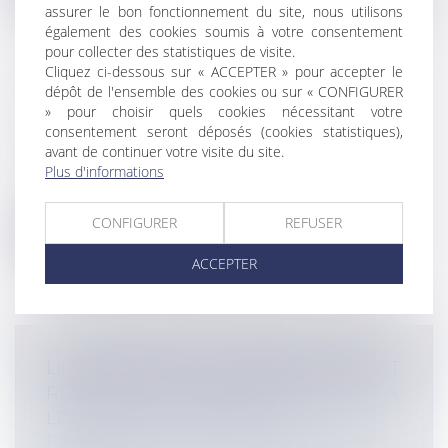
assurer le bon fonctionnement du site, nous utilisons
également des cookies soumis à votre consentement
pour collecter des statistiques de visite.
Cliquez ci-dessous sur « ACCEPTER » pour accepter le
dépôt de l'ensemble des cookies ou sur « CONFIGURER
DÉCÈS D'UN PROCHE : QUELLES
» pour choisir quels cookies nécessitant votre
DÉMARCHES DOIS-JE EFFECTUER ?
consentement seront déposés (cookies statistiques),
avant de continuer votre visite du site.
Particuliers
/
Famille
/
Successions
Plus d'informations
Le site Service-public vous propose un
nouvel outil de personnalisation pour...
CONFIGURER
REFUSER
Lire la suite
ACCEPTER
LICENCIEMENT : POUVOIR DU JUGE ET
REQUALIFICATION DES TERMES DE LA
LETTRE DE LICENCIEMENT
Particuliers
/
Emploi
/
Licenciements /