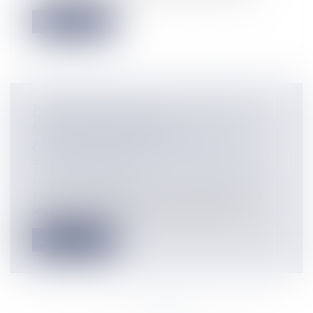
Lire la suite
CONTREPARTIE DE LA CLAUSE DE
NON-CONCURRENCE ET
CIRCONSTANCES DE LA RUPTURE
Entreprises
/
Ressources humaines
/
Contrat de travail
La Cour de Cassation vient de juger que
les dispositions de la convention col...
Lire la suite