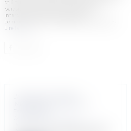
et limitée aux comportements déloyaux ou
parasitaires établis. En censurant une
interdiction trop large frappant la
commercialisation d’interfaces GPS agricoles...
Lire la suite
L’AGONIE DE L’ÉLÉMENT
INTENTIONNEL DU DÉLIT DE
FAVORITISME
Collectivités
/
Contentieux
/
Responsabilité civile et pénale de l'élu