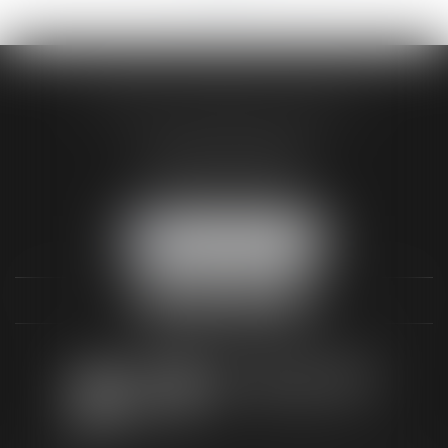
AUDREY HAMELIN AVOCATS
3 Rue Paul RENOUARD
41018 BLOIS CEDEX
Tél :
02 54 74 03 18
NOUS LOCALISER