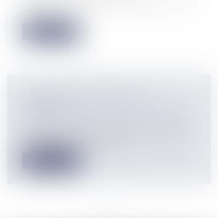
concurrence déloyale caractérisés, le juge
ne peu...
Lire la suite
TRAVAUX SUR EXISTANTS ET
OUVRAGE
Particuliers
/
Patrimoine
/
Construction
Cass, 3ème civ, 22 janvier 2026, n°24-12.809
Le sujet de la qualification...
Lire la suite
<<
<
...
4
5
6
7
8
9
10
...
>
>>