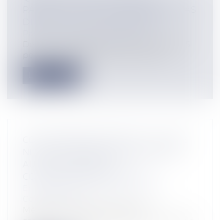
PARENTS QUI NE SE PRÉSENTENT PAS
DEVANT LE JUGE DES ENFANTS ?
Particuliers
/
Famille
/
Enfants
Décret n° 2025-1136 du 28 novembre 2025
portant application de l'article 2 de...
Lire la suite
CONCURRENCE DÉLOYALE : LE JUGE
NE PEUT INTERDIRE UNE ACTIVITÉ
AU-DELÀ DES SEULS
COMPORTEMENTS FAUTIFS
Entreprises
/
Marketing et ventes
/
Concurrence
Même en présence d’actes de