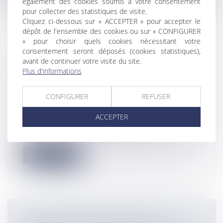
également des cookies soumis à votre consentement
pour collecter des statistiques de visite.
Cliquez ci-dessous sur « ACCEPTER » pour accepter le
dépôt de l'ensemble des cookies ou sur « CONFIGURER
» pour choisir quels cookies nécessitant votre
consentement seront déposés (cookies statistiques),
CESSION DE CRÉANCE D’ASSURANCE :
avant de continuer votre visite du site.
LE RÉPARATEUR CESSIONNAIRE
Plus d'informations
RESTE TENU PAR LE CONTRAT
D’ASSURANCE
CONFIGURER
REFUSER
Entreprises
/
Finances
/
Banque et finance
Lorsqu’un réparateur automobile se
ACCEPTER
prévaut de la cession de créance
d’indemni...
Lire la suite
QUELLE SANCTION POUR LES