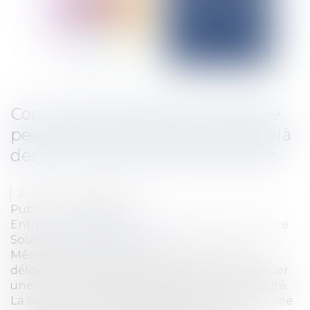
Concurrence déloyale : le juge ne
peut interdire une activité au-delà
des seuls comportements fautifs
Auteur : VIBERT Olivier
Publié le :
12/02/2026
Entreprises
/
Marketing et ventes
/
Concurrence
Source :
www.eurojuris.fr
Même en présence d’actes de concurrence
déloyale caractérisés, le juge ne peut prononcer
une interdiction générale d’exercer une activité.
La sanction doit être strictement proportionnée