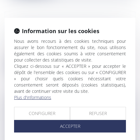
TRANSACTION ET FORCE EXÉCUTOIRE
Information sur les cookies
Particuliers
/
Civil / Pénal
/
Procédure
pénale / Procédure civile
Nous avons recours à des cookies techniques pour
Le contrôle du Président du TGIBref
assurer le bon fonctionnement du site, nous utilisons
rappel : Les transactions ont, entre les...
également des cookies soumis à votre consentement
pour collecter des statistiques de visite.
Lire la suite
Cliquez ci-dessous sur « ACCEPTER » pour accepter le
dépôt de l'ensemble des cookies ou sur « CONFIGURER
» pour choisir quels cookies nécessitant votre
consentement seront déposés (cookies statistiques),
avant de continuer votre visite du site.
Plus d'informations
PROTECTION DU PATRIMOINE
CONFIGURER
REFUSER
FAMILIAL
Particuliers
/
Famille
/
Mariage / PACS /
ACCEPTER
Concubinage / Vie civile
Nous évoquerons ici les circonstances qui