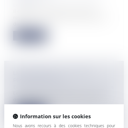
Logement
Il est de ces sempiternels sujets qui
reviennent constamment sur le propos
de...
Lire la suite
LE COUPERET DE LA CAUTION
PROFESSIONNELLE
Entreprises
/
Finances
/
Banque et finance
Le Code de la consommation contient
diverses règles très protectrices de l’in...
Lire la suite
Information sur les cookies
Nous avons recours à des cookies techniques pour