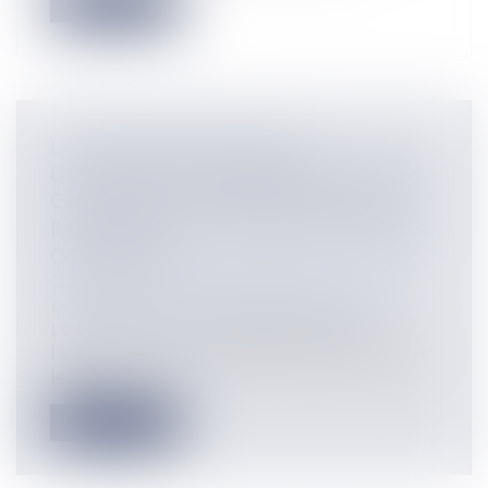
Lire la suite
LA COMMUNICATION DES
DOCUMENTS D'URBANISME DANS LE
CADRE DES OPÉRATIONS DE VENTE
IMMOBILIÈRE : LES OBLIGATIONS DES
COMMUNES
Collectivités
/
Services publics
/
Fonction
publique / Personnel administratif
Les communes sont détentrices de
l'information en matière d'urbanisme sur
les...
Lire la suite