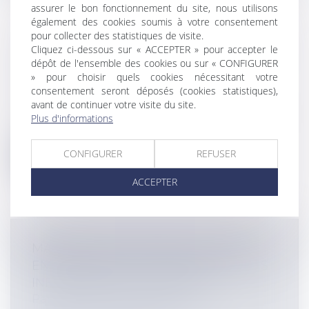
assurer le bon fonctionnement du site, nous utilisons
également des cookies soumis à votre consentement
pour collecter des statistiques de visite.
Cliquez ci-dessous sur « ACCEPTER » pour accepter le
BAIL COMMERCIAL ET OBLIGATION DE
dépôt de l'ensemble des cookies ou sur « CONFIGURER
RÉALISER LES TRAVAUX
» pour choisir quels cookies nécessitant votre
Entreprises
/
Gestion de l'entreprise
/
consentement seront déposés (cookies statistiques),
Construction Immobilier
avant de continuer votre visite du site.
Aux termes de l’article 1720 du Code civil, le
Plus d'informations
bailleur est tenu de délivrer...
CONFIGURER
REFUSER
Lire la suite
ACCEPTER
MARKETING D’INFLUENCE : QUEL
ENCADREMENT DES PRATIQUES DES
INFLUENCEURS EN FRANCE ?
Particuliers
/
Consommation
/