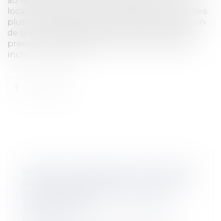
au sein d’une relation contractuelle. Le droit
locatif ne fait aucunement exception, et l’un des
plus emblématiques, c’est celui de la répartition
de la charge des réparations entre bailleur et
preneur. Les articles 1720 et 1754 du Code civil,
inch...
Lire la suite
CLARTÉ ET PRÉCISION D’UNE CLAUSE
DÉSORMAIS OBSOLÈTE : LA CHARGE
SUR LE PRENEUR DES GROSSES
RÉPARATIONS
Particuliers
/
Patrimoine
/
Immobilier /