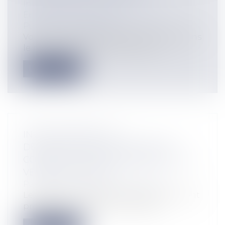
Informatique et Internet
Entreprises
/
Marketing et ventes
/
Publicité/ marketing
Voici une nouvelle catégorie d’acteur dans
le monde de la communication : l’i...
Lire la suite
INVESTISSEMENT DE
DÉFISCALISATION ET DEVOIR DE
CONSEIL DE L'INTERMÉDIAIRE ET DU
VENDEUR EN VEFA
Particuliers
/
Patrimoine
/
Gestion
Les faits sont simples. Des particuliers ont
procédé à l’acquisition d’un app...