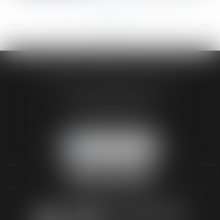
<<
<
...
107
108
109
110
111
112
113
...
>
>>
AUDREY HAMELIN AVOCATS
3 Rue Paul RENOUARD
41018 BLOIS CEDEX
Tél :
02 54 74 03 18
NOUS LOCALISER