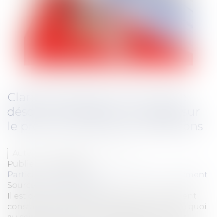
Clarté et précision d’une clause
désormais obsolète : la charge sur
le preneur des grosses réparations
Auteur : MOUNIELOU Etienne
Publié le :
19/05/2023
Particuliers
/
Patrimoine
/
Immobilier / Logement
Source :
www.eurojuris.fr
Il est de ces sempiternels sujets qui reviennent
constamment sur le propos de qui doit faire quoi