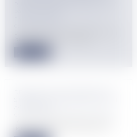
RUPTURE CONVENTIONNELLE N’EST
PAS APPLICABLE
Entreprises
/
Ressources humaines
/
Contrat de travail
Un arrêt de la Cour de Cassation du 8 juin
2016 vient mettre fin à l’insécuri...
Lire la suite
DÉMARCHES POUR LESQUELLES LE
SILENCE DE L’ADMINISTRATION VAUT
ACCEPTATION
Collectivités
/
Services publics
/
Usagers
Le site internet Service-public.fr met en
ligne un nouveau service qui permet...