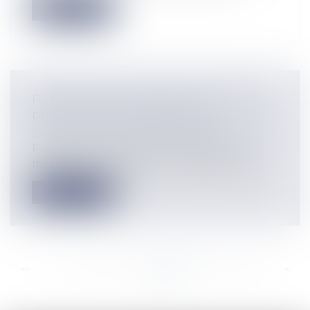
Lire la suite
PARUTION DU DÉCRET RELATIF AUX
PRÊTS ENTRE ENTREPRISES
Entreprises
/
Finances
/
Banque et finance
Partant du constat que les petites et
moyennes entreprises ont difficilement...
Lire la suite
<<
<
...
386
387
388
389
390
391
392
...
>
>>