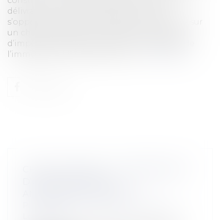
constitution la possibilité pour les Maires
délivrant un permis de construire ou ne
s’opposant pas à une déclaration de travaux sur
un chalet d’alpage ou un bâtiment d’estive,
d’imposer une servitude de non utilisation de
l’immeuble en cause en périod...
Lire la suite
CHALET D'ALPAGE : LA RESTRICTION
D’USAGE N’EST PAS
ANTICONSTITUTIONNELLE
Particuliers
/
Patrimoine
/
Immobilier /
Logement