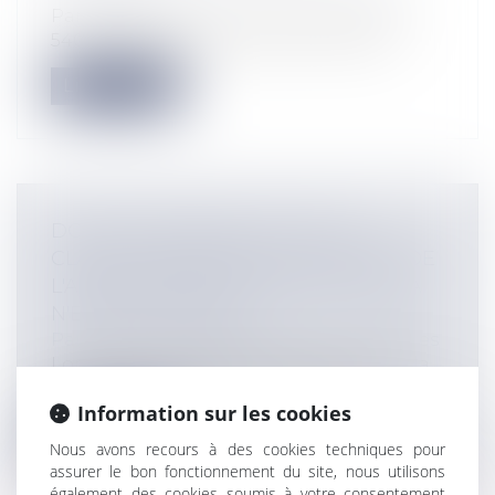
Par une décision du 10 mai 2016, n°2016-
540, le Conseil Constitutionnel a déc...
Lire la suite
DON DE CHIEN PAR LA SPA: LA
CLAUSE INTERDISANT LA CESSION DE
L'ANIMAL SANS L'ACCORD DE LA SPA
N'EST PAS ABUSIVE
Particuliers
/
Consommation
/
Procédures
Lorsqu'elle procède au dons de chiens, la
clause des contrats de la SPA inter...
Information sur les cookies
Lire la suite
Nous avons recours à des cookies techniques pour
assurer le bon fonctionnement du site, nous utilisons
également des cookies soumis à votre consentement