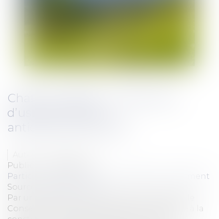
Chalet d'alpage : la restriction
d’usage n’est pas
anticonstitutionnelle
Auteur : FIAT Sandrine
Publié le :
23/06/2016
Particuliers
/
Patrimoine
/
Immobilier / Logement
Source :
www.eurojuris.fr
Par une décision du 10 mai 2016, n°2016-540, le
Conseil Constitutionnel a déclaré conforme à la