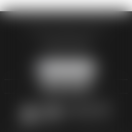
AUDREY HAMELIN AVOCATS
3 Rue Paul RENOUARD
41018 BLOIS CEDEX
Tél :
02 54 74 03 18
NOUS LOCALISER