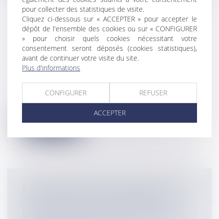
pour collecter des statistiques de visite.
Cliquez ci-dessous sur « ACCEPTER » pour accepter le
dépôt de l'ensemble des cookies ou sur « CONFIGURER
RADARS DE CHANTIER, EXCÈS DE
» pour choisir quels cookies nécessitant votre
consentement seront déposés (cookies statistiques),
VITESSE, CONTRAVENTION ET
avant de continuer votre visite du site.
CONTESTATION
Plus d'informations
Particuliers
/
Civil / Pénal
/
Permis de
conduire
CONFIGURER
REFUSER
Dès lors que la réglementation n'est pas
respectée, un avocat est tout à fait...
ACCEPTER
Lire la suite
FIN DE L’INSÉCURITÉ JURIDIQUE
ENTOURANT LA MISE EN ŒUVRE DE
LA MUTATION INTRA-GROUPE : LA