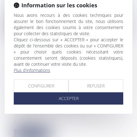
Information sur les cookies
Une ordonnance du 7 juillet 2017 allège
les obligations de dépôt des document...
Nous avons recours à des cookies techniques pour
assurer le bon fonctionnement du site, nous utilisons
Lire la suite
également des cookies soumis à votre consentement
pour collecter des statistiques de visite.
Cliquez ci-dessous sur « ACCEPTER » pour accepter le
dépôt de l'ensemble des cookies ou sur « CONFIGURER
» pour choisir quels cookies nécessitant votre
consentement seront déposés (cookies statistiques),
avant de continuer votre visite du site.
2ND APPEL DU JUGEMENT :
Plus d'informations
NÉCESSITÉ D'ATTENDRE LE
PRONONCÉ DE LA CADUCITÉ DE LA
CONFIGURER
REFUSER
1ÈRE DÉCLARATION D'APPEL
Particuliers
/
Civil / Pénal
/
Procédure
ACCEPTER
pénale / Procédure civile
Dès lors que la Cour d'Appel est
régulièrement saisie d'un appel dont la
cadu...
Lire la suite