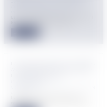
30% DES DROITS À CONSTRUIRE
Collectivités
/
Urbanisme
/
Ouvrages et
travaux publics/Construction
La loi n° 2012-955 du 6 août 2012 abroge la
loi n° 2012-376 du 20 mars 2012 r...
Lire la suite
L'ACHETEUR PUBLIC PEUT-IL IMPOSER
AUX CANDIDATS DE S'ASSOCIER PAR
LA CONSTITUTION D'UN
GROUPEMENT?
Collectivités
/
Marchés publics
/
Procédure
de passation
L'acheteur public peut imposer aux
candidats de s'associer par la constitutio...