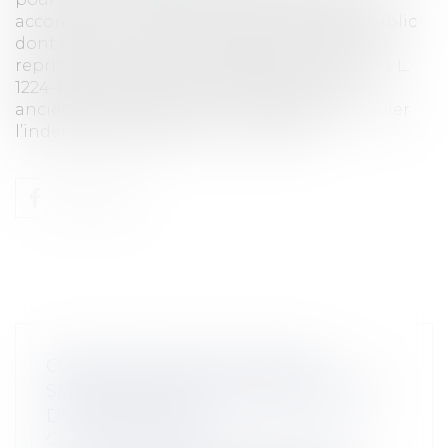
accordée à un agent contractuel de droit public
dont l’ancien contrat, de droit privé, avait été
repris en application des dispositions de l’art L.
1224-1.Agent contractuel de droit public:
ancienneté à prendre en compte pour calculer
l’indemnité de licencie...
Lire la suite
CONTRAT DE DÉLÉGATION DE
SERVICE PUBLIC ET INDEMNISATION
DU DÉLÉGATAIRE
Collectivités
/
Services publics
/
Service