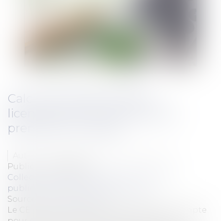
Calcul de l'indemnité de
licenciement et ancienneté à
prendre en compte
Auteur : COUETOUX DU TERTRE Adeline
Publié le :
20/08/2012
Collectivités
/
Services publics
/
Fonction
publique / Personnel administratif
Source :
www.eurojuris.fr
Le CE précise l’ancienneté à prendre en compte
pour calculer l’indemnité de licenciement