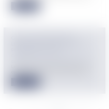
Lire la suite
CALCUL DE L'INDEMNITÉ DE
LICENCIEMENT ET ANCIENNETÉ À
PRENDRE EN COMPTE
Collectivités
/
Services publics
/
Fonction
publique / Personnel administratif
Le CE précise l’ancienneté à prendre en
compte pour calculer l’indemnité de l...
Lire la suite
<<
<
...
610
611
612
613
614
615
616
...
>