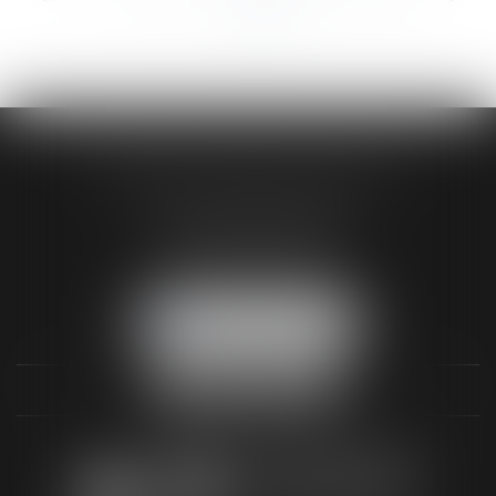
>>
AUDREY HAMELIN AVOCATS
3 Rue Paul RENOUARD
41018 BLOIS CEDEX
Tél :
02 54 74 03 18
NOUS LOCALISER