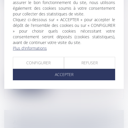
assurer le bon fonctionnement du site, nous utilisons
également des cookies soumis à votre consentement
pour collecter des statistiques de visite.
Cliquez ci-dessous sur « ACCEPTER » pour accepter le
dépôt de l'ensemble des cookies ou sur « CONFIGURER
NON CONFORMITÉ DU PROJET AUX
» pour choisir quels cookies nécessitant votre
RÈGLES D'URBANISME LOCALES ET
consentement seront déposés (cookies statistiques),
RESPONSABILITÉ DE LA COMMUNE
avant de continuer votre visite du site.
Collectivités
/
Urbanisme
/
Ouvrages et
Plus d'informations
travaux publics/Construction
Une commune, ou un maître d'ouvrage
CONFIGURER
REFUSER
d'une opération de construction d'un
bâti...
ACCEPTER
Lire la suite
ABROGATION DE LA MAJORATION DE