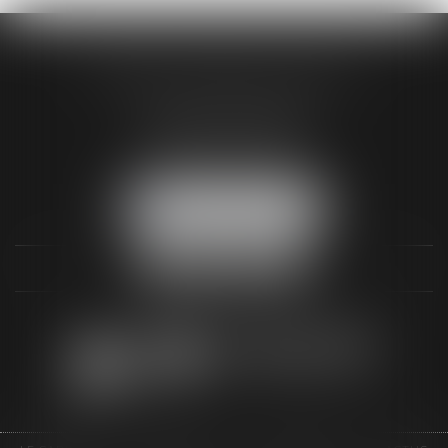
AUDREY HAMELIN AVOCATS
3 Rue Paul RENOUARD
41018 BLOIS CEDEX
Tél :
02 54 74 03 18
NOUS LOCALISER