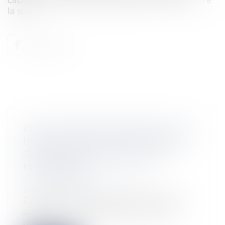
capital.fr. Lire l'article de Capital sur la légis...
Lire
la suite
PEUT-ON CIRCULER PARTOUT AVEC
UNE TROTTINETTE ÉLECTRIQUE, UN
GYROPODE,UN GYROROUE, UN
HOVERBOARD ?
Collectivités
/
Environnement
/
Environnement
De plus en plus de personnes utilisent
comme moyen de déplacement des
gyropo...