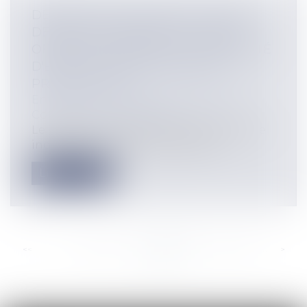
DÉNÉGATION DU DROIT AU STATUT
DES BAUX COMMERCIAUX APRÈS
OFFRE DE PAIEMENT DE L'INDEMNITÉ
D'ÉVICTION : QUELS DÉLAIS DE
PRESCRIPTION ?
Entreprises
/
Gestion de l'entreprise
/
Construction Immobilier
Le bailleur qui a offert le paiement d’une
indemnité d’éviction après avoir e...
Lire la suite
<<
<
...
328
329
330
331
332
333
334
...
>
>>