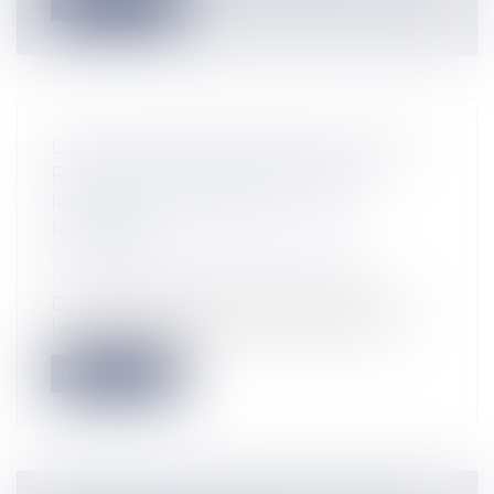
Lire la suite
DEUX AFFAIRES CONNEXES JUGÉES
PAR DEUX TRIBUNAUX D’ETATS
MEMBRES DIFFÉRENTS, C’EST
POSSIBLE!
Collectivités
/
International
/
Droit
Européen / Droit communautaire
Dans l’hypothèse de recours introduit à
l’encontre de plusieurs défendeurs ay...
Lire la suite