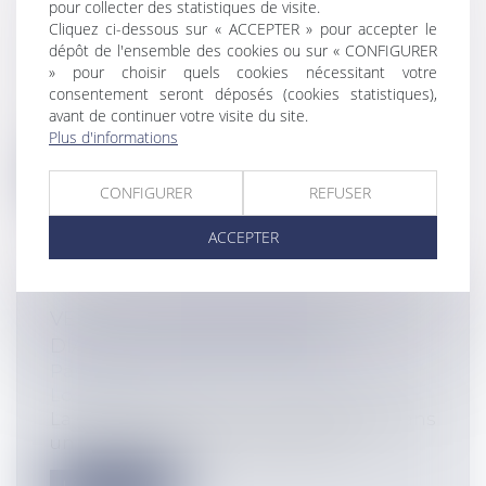
TRAVAUX AU DOMICILE ET
pour collecter des statistiques de visite.
Cliquez ci-dessous sur « ACCEPTER » pour accepter le
ASSURANCE DE L'ARTISAN
dépôt de l'ensemble des cookies ou sur « CONFIGURER
Particuliers
/
Patrimoine
/
Construction
» pour choisir quels cookies nécessitant votre
Non souscrite, une activité ne peut
consentement seront déposés (cookies statistiques),
bénéficier d’une quelconque garantie
avant de continuer votre visite du site.
sans...
Plus d'informations
Lire la suite
CONFIGURER
REFUSER
ACCEPTER
VENTE ET RESPONSABILITÉ DU
DIAGNOSTIQUEUR AMIANTE
Particuliers
/
Patrimoine
/
Immobilier /
Logement
La Cour de cassation vient réaffirmer, dans
un arrêt rendu le 14 septembre 20...