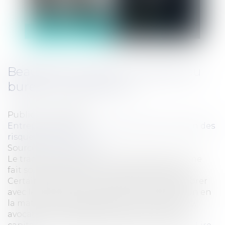
Beaujolais nouveau : le siroter au
bureau, c’est permis ?
Publié le :
15/11/2017
Entreprises
/
Gestion de l'entreprise
/
Gestion des
risques et sécurité
Source :
www.eurojuris.fr
Le traditionnel (jeune) vin rouge de l’automne
fait son grand retour ce jeudi 16 novembre.
Certaines entreprises choisissent de le célébrer
avec les salariés : mais quelle est la législation en
la matière ? Décryptage avec Caroline Horny,
avocate spécialisée en droit du travail, pour