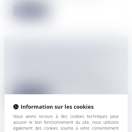
Lire la suite
BEAUJOLAIS NOUVEAU : LE SIROTER
AU BUREAU, C’EST PERMIS ?
Entreprises
/
Gestion de l'entreprise
/
Gestion des risques et sécurité
Le traditionnel (jeune) vin rouge de
l’automne fait son grand retour ce jeudi...
Lire la suite
Information sur les cookies
Nous avons recours à des cookies techniques pour
assurer le bon fonctionnement du site, nous utilisons
également des cookies soumis à votre consentement