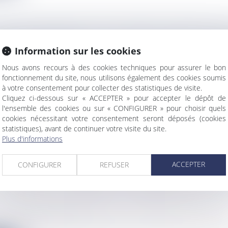
MPLOI-RETRAITE : LE CONSEIL D'ÉTAT PRÉ
Information sur les cookies
IONS PERMETTANT À UN FONCTIONN
IER D’UN CUMUL INTÉGRAL
Nous avons recours à des cookies techniques pour assurer le bon
fonctionnement du site, nous utilisons également des cookies soumis
s
/
Services publics
/
Fonction publique / Personnel ad
à votre consentement pour collecter des statistiques de visite.
naire civil peut cumuler sa retraite avec un emploi. L’ex
Cliquez ci-dessous sur « ACCEPTER » pour accepter le dépôt de
l'ensemble des cookies ou sur « CONFIGURER » pour choisir quels
ite
cookies nécessitant votre consentement seront déposés (cookies
statistiques), avant de continuer votre visite du site.
Plus d'informations
ACCEPTER
CONFIGURER
REFUSER
UTION D’UN BIEN À TITRE DE PRE
SATOIRE ET POUVOIR SOUVERAIN DES J
s
/
Famille
/
Divorces
v., 20 nov. 2024, n° 22-19.154 Dans le cadre du divorce en c