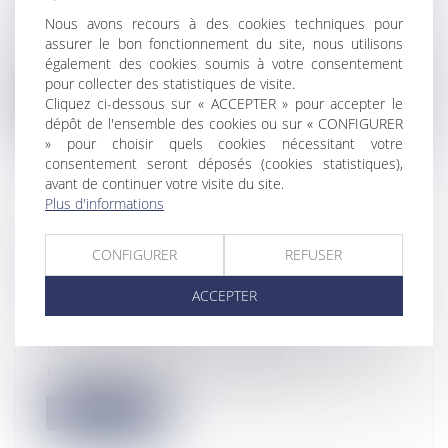
Le bailleur ne peut demander la
Nous avons recours à des cookies techniques pour
résiliation du bail commercial pour non-
assurer le bon fonctionnement du site, nous utilisons
paiem...
également des cookies soumis à votre consentement
pour collecter des statistiques de visite.
Lire la suite
Cliquez ci-dessous sur « ACCEPTER » pour accepter le
dépôt de l'ensemble des cookies ou sur « CONFIGURER
» pour choisir quels cookies nécessitant votre
consentement seront déposés (cookies statistiques),
avant de continuer votre visite du site.
Plus d'informations
DÉONTOLOGIE DES INFIRMIERS :
CONFIGURER
REFUSER
CONCURRENCE DÉLOYALE ET
PROXIMITÉ D'INSTALLATION
ACCEPTER
Entreprises
/
Marketing et ventes
/
Concurrence
Lorsque des praticiens mettent fin à leur
relation d’exercice, qu’elle soit e...
Lire la suite