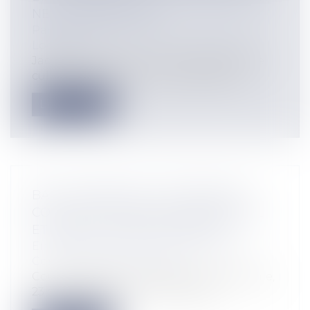
NE LUI PROFITE PAS
Particuliers
/
Patrimoine
/
Immobilier /
Logement
Jacques Chirac a prononcé cette phrase
culte en politique : « les promesses n...
Lire la suite
BAIL COMMERCIAL : PROCÉDURE
COLLECTIVE, CRÉANCE ANTÉRIEURE
ET PRÉCAUTIONS À PRENDRE
Entreprises
/
Gestion de l'entreprise
/
Construction Immobilier
Cour de cassation, chambre commerciale,
23 octobre 2024, n° 23-11.772 Affa...