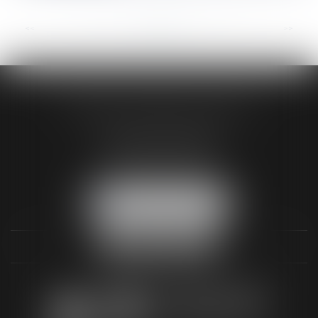
<<
<
...
48
49
50
51
52
53
54
...
>
>>
AUDREY HAMELIN AVOCATS
3 Rue Paul RENOUARD
41018 BLOIS CEDEX
Tél :
02 54 74 03 18
NOUS LOCALISER