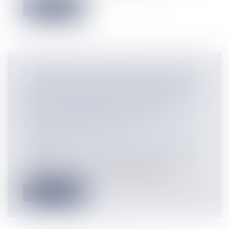
Lire la suite
PROMESSE UNILATÉRALE DE VENTE :
LA RÉTRACTATION DU PROMETTANT
AVANT LA LEVÉE DE L'OPTION NE
PEUT EMPÊCHER L'EXÉCUTION
FORCÉE DE LA VENTE
Particuliers
/
Patrimoine
/
Immobilier /
Logement
Cass, 3ème civ, 21 novembre 2024, n°21-
12.661, Publié au bulletin Pendant...
Lire la suite