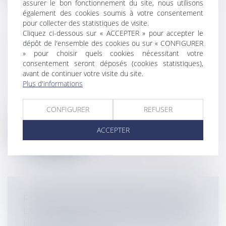
assurer le bon fonctionnement du site, nous utilisons
également des cookies soumis à votre consentement
pour collecter des statistiques de visite.
Cliquez ci-dessous sur « ACCEPTER » pour accepter le
DU NOUVEAU EN MATIÈRE DE
dépôt de l'ensemble des cookies ou sur « CONFIGURER
PHOTOVOLTAÏQUES AVEC LE DÉCRET
» pour choisir quels cookies nécessitant votre
consentement seront déposés (cookies statistiques),
DU 13/11/2024
avant de continuer votre visite du site.
Collectivités
/
Environnement
/
Plus d'informations
Environnement
Décret n° 2024-1023 du 13 novembre 2024
CONFIGURER
REFUSER
portant application de l'article 40 d...
ACCEPTER
Lire la suite
PROMESSE UNILATÉRALE DE VENTE :
LA PROMESSE DOIT ÊTRE TENUE - OU
L’INCONSÉQUENCE DU PROMETTANT