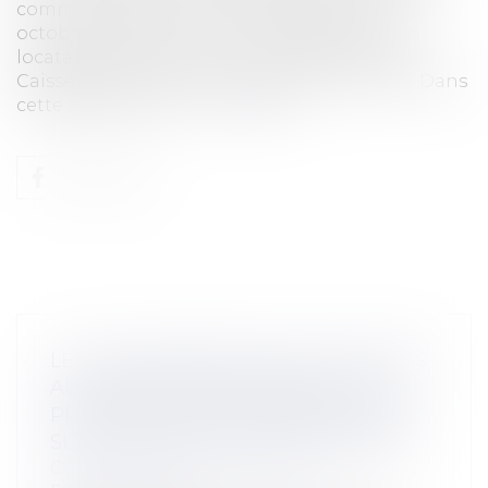
commerciale de la Cour de cassation le 23
octobre 2024 entre une SCI bailleresse et un
locataire institutionnel en la personne de la
Caisse Régionale de Crédit Agricole Mutuel. Dans
cette affaire, c’est...
Lire la suite
LE CRI D’ALARME DES COLLECTIVITÉS
AU CONGRÈS DES MAIRES ET DES
PRÉSIDENTS D’INTERCOMMUNALITÉ
SUR LA GESTION DU TRAIT DE CÔTE
Collectivités
/
Environnement
/