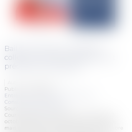
Bail commercial : procédure
collective, créance antérieure et
précautions à prendre
Auteur : MEDINA Jean-Luc
Publié le :
12/12/2024
Entreprises
/
Gestion de l'entreprise
/
Construction Immobilier
Source :
www.eurojuris.fr
Cour de cassation, chambre commerciale, 23
octobre 2024, n° 23-11.772 Affaire intéressante,
mais au résultat classique rendu par la chambre