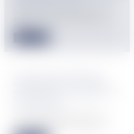
Particuliers
/
Famille
/
Enfants
Dans un avis du 15 juin 2017 le CCNE se
prononce pour la recommandation
d’ouv...
Lire la suite
LE DIALOGUE DES CARMÉLITES :
RECONNAISSANCE DE LA LIBERTÉ
ARTISTIQUE DE LA MISE EN SCÈNE EN
DROIT FRANÇAIS
Entreprises
/
Marketing et ventes
/
Marques et brevets
Le triomphe de la liberté de création Le
cabinet Adam-Caumeil, représenté...