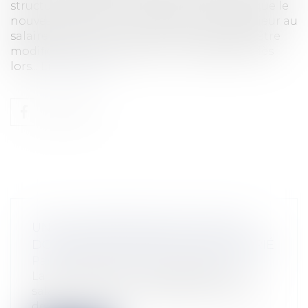
structure, sans son accord, peu important que le
nouveau mode de rémunération soit supérieur au
salaire antérieur. Le contrat de travail peut être
modifié en cours d'exécution. Cependant, dès
lors...
Lire la suite
UNE AUGMENTATION DE SALAIRE
DOIT ÊTRE ACCEPTÉE PAR LE SALARIÉ
Particuliers
/
Emploi
/
Contrat de travail
La rémunération contractuelle d'un
salarié constitue un élément du contrat
de...