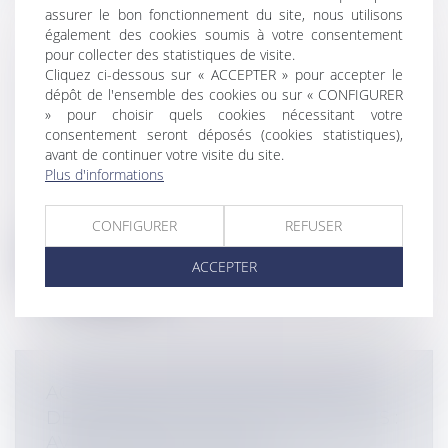
assurer le bon fonctionnement du site, nous utilisons
également des cookies soumis à votre consentement
pour collecter des statistiques de visite.
SAISIE IMMOBILIÈRE : FRAIS DE
Cliquez ci-dessous sur « ACCEPTER » pour accepter le
POURSUITE ET VENTE FORCÉE DU
dépôt de l'ensemble des cookies ou sur « CONFIGURER
BIEN IMMOBILIER
» pour choisir quels cookies nécessitant votre
Entreprises
/
Contentieux
/
Voies
consentement seront déposés (cookies statistiques),
avant de continuer votre visite du site.
d'exécution
Plus d'informations
Les frais de poursuite d’une saisie
immobilière engagés par le créancier
sais...
CONFIGURER
REFUSER
Lire la suite
ACCEPTER
ACCÈS À L'AMP POUR LES COUPLES
DE FEMMES OU LES FEMMES SEULES :
AVIS POSITIF DU CCNE