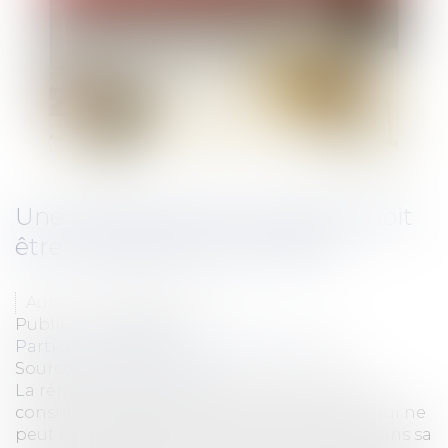
Une augmentation de salaire doit
être acceptée par le salarié
Auteur : TEXIER Delphine
Publié le :
29/06/2017
Particuliers
/
Emploi
/
Contrat de travail
Source :
www.eurojuris.fr
La rémunération contractuelle d'un salarié
constitue un élément du contrat de travail qui ne
peut être modifié ni dans son montant, ni dans sa