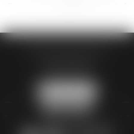
<<
<
...
344
345
346
347
348
349
350
...
>
>>
AUDREY HAMELIN AVOCATS
3 Rue Paul RENOUARD
41018 BLOIS CEDEX
Tél :
02 54 74 03 18
NOUS LOCALISER