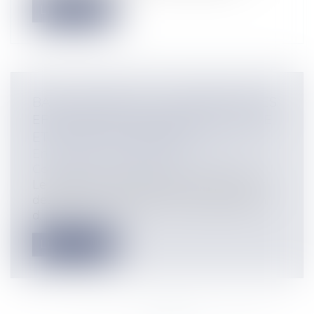
Lire la suite
BAIL COMMERCIAL : SUSPENSION DES
EFFETS DE LA CLAUSE RÉSOLUTOIRE
ET DÉLAIS DE PAIEMENT
Entreprises
/
Gestion de l'entreprise
/
Construction Immobilier
Le preneur commercial peut demander
des délais de paiement et la suspension
d...
Lire la suite