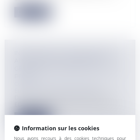
Lire la suite
INSCRIPTION AU FICHIER NATIONAL
AUTOMATISÉ DES EMPREINTES
GÉNÉTIQUES ET RESPECT DE LA VIE
PRIVÉE
Collectivités
/
International
/
Droit
Européen / Droit communautaire
Dans un arrêt du 22 juin 2017, la Cour
EDH juge que le régime de conservation...
Lire la suite
Information sur les cookies
Nous avons recours à des cookies techniques pour