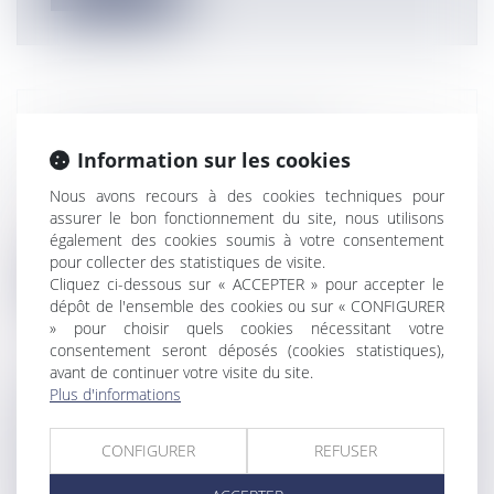
ANTÉCÉDENTS JUDICIAIRES
Information sur les cookies
Collectivités
/
Contentieux
/
Responsabilité administrative
Nous avons recours à des cookies techniques pour
Quel est le juge compétent pour statuer
assurer le bon fonctionnement du site, nous utilisons
sur les décisions en matière d'efface...
également des cookies soumis à votre consentement
pour collecter des statistiques de visite.
Lire la suite
Cliquez ci-dessous sur « ACCEPTER » pour accepter le
dépôt de l'ensemble des cookies ou sur « CONFIGURER
» pour choisir quels cookies nécessitant votre
consentement seront déposés (cookies statistiques),
avant de continuer votre visite du site.
Plus d'informations
CAUTIONNEMENT: PREUVE DU
CONFIGURER
REFUSER
PATRIMOINE DE LA CAUTION
Entreprises
/
Gestion de l'entreprise
/