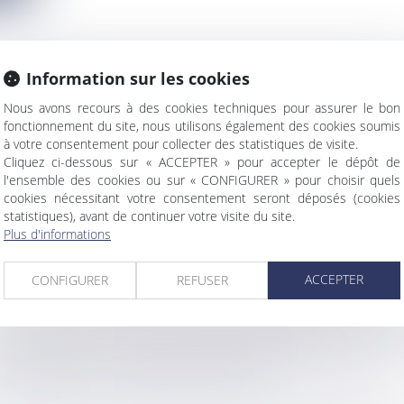
Information sur les cookies
ÉE GÉNÉRALE DE SARL : UNE AUGMENT
Nous avons recours à des cookies techniques pour assurer le bon
 ADOPTÉE À UNE MAJORITÉ DE 60% DES 
fonctionnement du site, nous utilisons également des cookies soumis
à votre consentement pour collecter des statistiques de visite.
Cliquez ci-dessous sur « ACCEPTER » pour accepter le dépôt de
s
/
Gestion de l'entreprise
/
Communication et vie soci
l'ensemble des cookies ou sur « CONFIGURER » pour choisir quels
L constituées après la loi du 2 août 2005, les modificat
cookies nécessitant votre consentement seront déposés (cookies
statistiques), avant de continuer votre visite du site.
ite
Plus d'informations
ACCEPTER
CONFIGURER
REFUSER
MMOBILIER : DPE, RESPONSABILITÉ ET 
DU DÉLAI DE PRESCRIPTION
s
/
Patrimoine
/
Immobilier / Logement