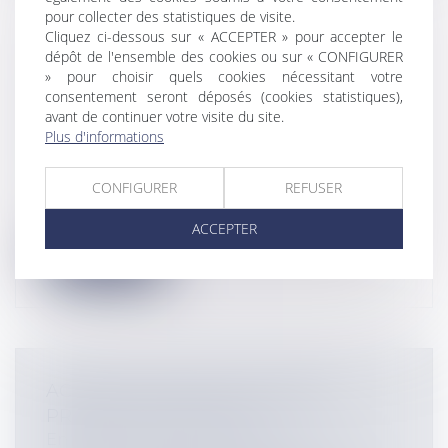
pour collecter des statistiques de visite.
Cliquez ci-dessous sur « ACCEPTER » pour accepter le
TAUX RÉDUIT D’IS À 15 % ET
dépôt de l'ensemble des cookies ou sur « CONFIGURER
INTÉGRATION FISCALE : QUELLES
» pour choisir quels cookies nécessitant votre
consentement seront déposés (cookies statistiques),
CONSÉQUENCES EN CAS DE
avant de continuer votre visite du site.
DÉTENTION PAR UNE HOLDING OU
Plus d'informations
UNE SOCIÉTÉ MÈRE ?
Entreprises
/
Finances
/
Fiscalité
CONFIGURER
REFUSER
Le taux classique pour l’impôt sur les
sociétés est de 25 % pour toutes les s...
ACCEPTER
Lire la suite
ACTION UT SINGULI ET INTÉRÊT
PROPRE DES ASSOCIÉS
Entreprises
/
Gestion de l'entreprise
/