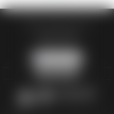
AUDREY HAMELIN AVOCATS
3 Rue Paul RENOUARD
41018 BLOIS CEDEX
Tél :
02 54 74 03 18
NOUS LOCALISER