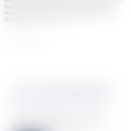
essentiel de gouvernance et de contrôle interne
dans les sociétés. Afin qu’une telle action soit
recevable, plusieurs conditions cumulatives
doivent être...
Lire la suite
SUR LE CARACTÈRE DÉROGATOIRE
DE LA NOTION DE DÉSORDRE FUTUR
Particuliers
/
Patrimoine
/
Assurances
Entreprises
/
Gestion de l'entreprise
/
Construction Immobilier
Cass, 3ème civ, 26 juin 2025, n°23-18.306,
Publié au bulletin La garantie...