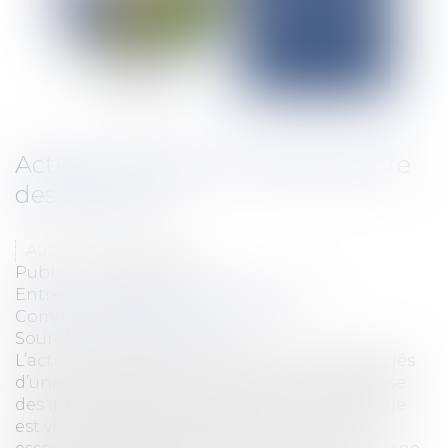
Action ut singuli et intérêt propre
des associés
Auteur : BENAYER Lisa
Publié le :
02/07/2025
Entreprises
/
Gestion de l'entreprise
/
Communication et vie sociale
Source :
www.eurojuris.fr
L’action ut singuli est un levier pour les associés
d’une société, servant notamment à la défense
des intérêts de la société elle-même lorsqu’elle
est victime de ses dirigeants. C’est un outil