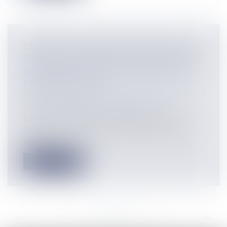
EXPERTISE EN ÉVALUATION DE PARTS
SOCIALES : L’EXPERT DÉTIENT SEUL LE
POUVOIR DE FIXER LA VALEUR DES
PARTS SOCIALES
Entreprises
/
Gestion de l'entreprise
/
Communication et vie sociale
Dans un arrêt du 7 mai 2025 (Cour de
cassation, Chambre Commerciale arrêt
du...
Lire la suite
<<
<
...
24
25
26
27
28
29
30
...
>
>>