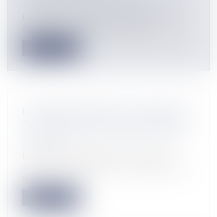
Communication et vie sociale
L’action ut singuli est un levier pour les
associés d’une société, servant no...
Lire la suite
LE DÉVELOPPEMENT DE L’ÉCONOMIE
TOURISTIQUE PAR CHOOSE FRANCE
Collectivités
/
Environnement
/
Principes
généraux
Le 19 mai 2025, s’est tenu le sommet
annuel « Choose France », un évènement
d...
Lire la suite