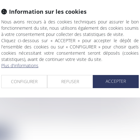
É CONSENTIE POUR GARANTIR LA DETTE D'U
Information sur les cookies
ECHERCHE DES LIMITES D’UN ENG
Nous avons recours à des cookies techniques pour assurer le bon
NNEL MAIS BIEN RÉEL
fonctionnement du site, nous utilisons également des cookies soumis
s
/
Patrimoine
/
Assurances
à votre consentement pour collecter des statistiques de visite.
uis l’arrêt de la chambre mixte du 2 décembre 2005 (Bull.
Cliquez ci-dessous sur « ACCEPTER » pour accepter le dépôt de
l'ensemble des cookies ou sur « CONFIGURER » pour choisir quels
ite
cookies nécessitant votre consentement seront déposés (cookies
statistiques), avant de continuer votre visite du site.
Plus d'informations
ACCEPTER
CONFIGURER
REFUSER
FORT NUMÉRIQUE : QUELLES MODALITÉS DE
?
s
/
Consommation
/
Informatique et Internet
u 30 mai 2018 relatif aux modalités de mise en œuvr
ite