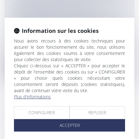
GESTIONNAIRES PUBLICS – LA
SOLUTION INSATISFAISANTE
APPORTÉE PAR LA CIRCULAIRE DU
PREMIER MINISTRE DU 17 AVRIL 2025
Information sur les cookies
Collectivités
/
Services publics
/
Fonction
Nous avons recours à des cookies techniques pour
publique / Personnel administratif
assurer le bon fonctionnement du site, nous utilisons
L’ordonnance n°2022-408 du 23 mars 2022
également des cookies soumis à votre consentement
relative au régime de responsabilité...
pour collecter des statistiques de visite.
Cliquez ci-dessous sur « ACCEPTER » pour accepter le
Lire la suite
dépôt de l'ensemble des cookies ou sur « CONFIGURER
» pour choisir quels cookies nécessitant votre
consentement seront déposés (cookies statistiques),
avant de continuer votre visite du site.
Plus d'informations
ASTREINTE : ATTENTION AUX
CONFIGURER
REFUSER
CONTRAINTES !
Particuliers
/
Emploi
/
Contrat de travail
ACCEPTER
Entreprises
/
Ressources humaines
/
Temps de travail