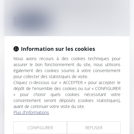
La police a interpellé ce mercredi quelque
120 sans-papiers installés à la Bo...
Lire la suite
Information sur les cookies
Nous avons recours à des cookies techniques pour
LA RÉFORME DE LA RESTAURATION
assurer le bon fonctionnement du site, nous utilisons
IMMOBILIÈRE
également des cookies soumis à votre consentement
Collectivités
/
Urbanisme
/
Permis de
pour collecter des statistiques de visite.
construire/ Documents d'urbanisme
Cliquez ci-dessous sur « ACCEPTER » pour accepter le
dépôt de l'ensemble des cookies ou sur « CONFIGURER
Le décret du 11 mai 2007 définit et précise
» pour choisir quels cookies nécessitant votre
les modalités d'application du no...
consentement seront déposés (cookies statistiques),
avant de continuer votre visite du site.
Lire la suite
Plus d'informations
CONFIGURER
REFUSER