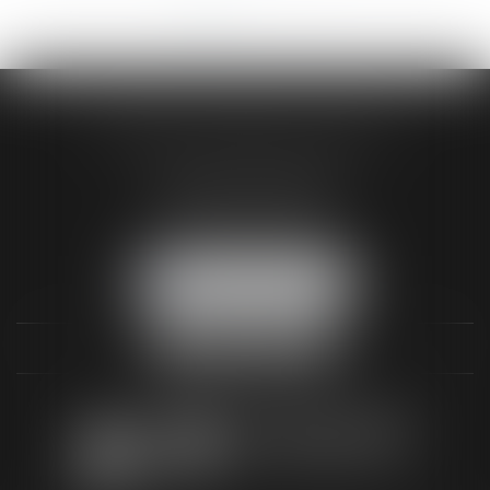
<<
<
1
2
3
4
5
6
7
...
>
>>
AUDREY HAMELIN AVOCATS
3 Rue Paul RENOUARD
41018 BLOIS CEDEX
Tél :
02 54 74 03 18
NOUS LOCALISER