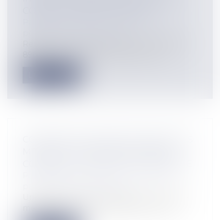
CONSEIL CONSTITUTIONNEL
Particuliers
/
Civil / Pénal
/
Procédure
pénale / Procédure civile
Rendue le 9 avril 2021, la décision n°2021-
896 du Conseil Constitutionnel con...
Lire la suite
CONTENTIEUX DÉONTOLOGIQUE DES
MÉDECINS : PROCÉDURE PÉNALE
CONNEXE ET DROITS DE LA DÉFENSE
Particuliers
/
Civil / Pénal
/
Procédure
pénale / Procédure civile
Un praticien mis en cause par un service
médical d’une caisse d’assurance-mal...