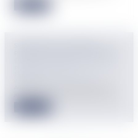
Lire la suite
SIGNIFICATION DE JUGEMENT :
PRÉALABLE À L’EXÉCUTION FORCÉE
Particuliers
/
Civil / Pénal
/
Procédure
pénale / Procédure civile
Entreprises
/
Contentieux
/
Voies
d'exécution
Aux termes de l'article 503 CPC aucun
jugement, au sens large de décision de...
Lire la suite