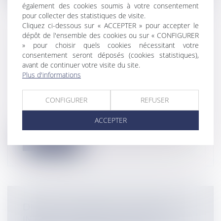
également des cookies soumis à votre consentement
pour collecter des statistiques de visite.
Cliquez ci-dessous sur « ACCEPTER » pour accepter le
dépôt de l'ensemble des cookies ou sur « CONFIGURER
COMMENT RÉDIGER UNE DEMANDE
» pour choisir quels cookies nécessitant votre
consentement seront déposés (cookies statistiques),
DE CONDAMNATION À ASTREINTE ?
avant de continuer votre visite du site.
Particuliers
/
Civil / Pénal
/
Procédure
Plus d'informations
pénale / Procédure civile
Entreprises
/
Contentieux
/
Voies
CONFIGURER
REFUSER
d'exécution
C'est à cette question que permet de
ACCEPTER
répondre l'arrêt de la Cour de Cassation...
Lire la suite
DISTINCTION ENTRE OUTRAGE ET
INJURE, LE RENDEZ-VOUS RATÉ DU