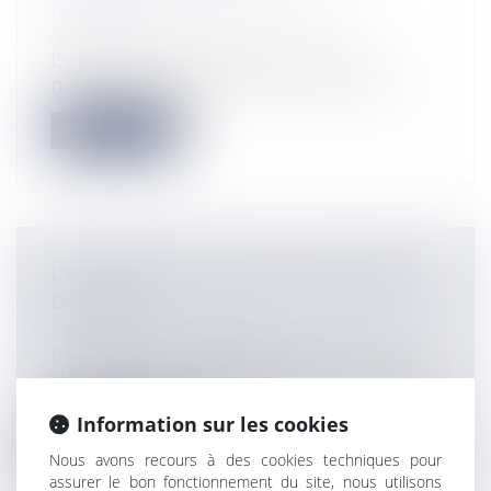
Entreprises
/
Contentieux
/
Voies
d'exécution
Depuis le 1er juillet 2022, est née la
nouvelle profession de commissaire de...
Lire la suite
L'INTERPRÉTATION D'UN JUGEMENT
DÉFINITIF
Particuliers
/
Civil / Pénal
/
Procédure
pénale / Procédure civile
Lorsqu’un jugement est rendu, il devient
définitif dès lors que les vo...
Information sur les cookies
Lire la suite
Nous avons recours à des cookies techniques pour
assurer le bon fonctionnement du site, nous utilisons