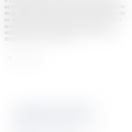
d’une caisse d’assurance-maladie, interjetait
appel de la décision d’une chambre disciplinaire
de première instance prononçant la sanction de
sa radiation du tableau de l’ordre, en soutenant
que cette juridiction s’était avait statué en
violation de la présomption d’innocence et du
droit à un proc...
Lire la suite
LA NOUVELLE PROFESSION DE
COMMISSAIRE DE JUSTICE
Particuliers
/
Civil / Pénal
/
Procédure
pénale / Procédure civile