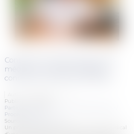
Contentieux déontologique des
médecins : procédure pénale
connexe et droits de la défense
Auteur : PORCHET Thomas
Publié le :
12/10/2021
Particuliers
/
Civil / Pénal
/
Procédure pénale /
Procédure civile
Source :
www.eurojuris.fr
Un praticien mis en cause par un service médical